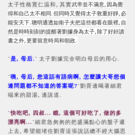
太子性格寛仁温和, 其實
武帝並不滿意, 因為覺
得和自己太不相同. 但同時又覺得太子敦重好靜, 必
能安天下. 聰明通透如衛子夫把這些都看在眼裡, 自
然是時時刻刻的提醒著劉據身為太子, 除了好好讀
書之外, 更要留意時局和朝政.
"
是, 母后.
" 太子劉據完全明白母后的用心.
"
咦, 母后, 您這話有語病啊, 怎麼讓大哥想個
連問題都不知道的答案呢?
"劉胥邊喝著細君
端來的甜湯, 邊說道.
"
快吃吧, 四叔... 瞧, 這個可好吃了, 做的多
漂亮啊...
"細君急匆匆的把盛滿點心的盤子遞
上去, 希望能堵住劉胥這張說話總不經大腦思