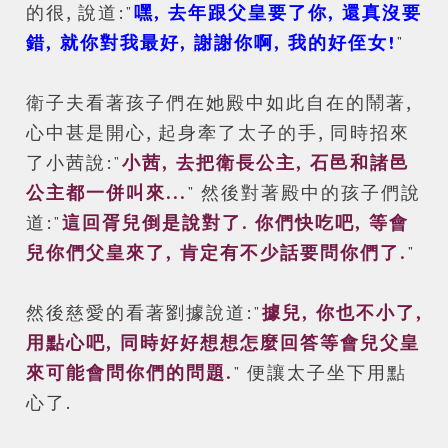
的很, 說道:"
嘿, 去年跟父皇要了你, 還真沒要
錯, 就你對我最好, 謝謝你啊, 我的好侄女!
"
衛子夫看著孩子們在她殿中如此自在的鬧著,
心中甚是開心, 起身牽了太子的手, 同時招來
了小茜說:"
小茜, 去把衛長公主, 石邑和諸邑
公主都一併叫來...
" 然後對著殿中的孩子們說
道:"
這回胥兒倒是說對了. 你們快吃吧, 等會
兒你們父皇來了, 肯定有不少話要問你們了.
"
然後慈愛的看著劉據說道:"
據兒, 你也不小了,
用點心吧, 同時好好想想怎麼回答等會兒父皇
來可能會問你們的問題.
" 便讓太子坐下用點
心了.