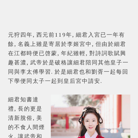
元狩四年, 西元前119年, 細君入宮已一年有
餘, 名義上雖是寄居於李姬宮中, 但由於細君
在江都時便已啓蒙, 年紀雖輕, 對詩詞歌賦興
趣甚濃,
武
帝於是破格讓細君陪同其他皇子一
同與李太傅學習. 於是細君也和劉胥一起每回
下學便同太子一起到皇后宮中請安.
細君知書達
禮, 長的更是
清新脫俗, 美
的不食人間煙
火, 讓
武
帝和