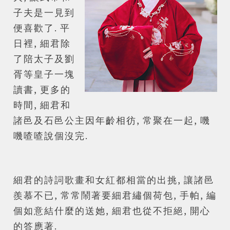
子夫是一見到
便喜歡了. 平
日裡, 細君除
了陪太子及劉
胥等皇子一塊
讀書, 更多的
時間, 細君和
諸邑及石邑公主因年齡相彷, 常聚在一起, 嘰
嘰喳喳說個沒完.
細君的詩詞歌畫和女紅都相當的出挑, 讓諸邑
羨慕不已, 常常鬧著要細君繡個荷包, 手帕, 編
個如意結什麼的送她, 細君也從不拒絕, 開心
的答應著.