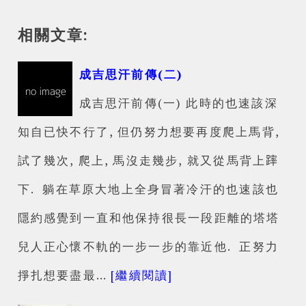
相關文章:
成吉思汗前傳(二)
成吉思汗前傳(一) 此時的也速該深
知自已快不行了, 但仍努力想要再度爬上馬背,
試了幾次, 爬上, 馬沒走幾步, 就又從馬背上𨄮
下. 躺在草原大地上全身冒著冷汗的也速該也
隱約感覺到一直和他保持很長一段距離的塔塔
兒人正心懷不軌的一步一步的靠近他. 正努力
掙扎想要盡最…
[繼續閱讀]