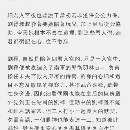
細君入宮後也聽說了當初若非澄保公公力保,
劉胥叔叔吵著要她陪著玩兒, 加上皇后從旁協
助, 今天她根本不會在這裡. 對這些恩人們, 細
君都勞記在心, 從不敢忘.
劉禪, 自然是陪著細君入宮的. 只是一入宮中,
劉禪便被收編入了南軍的郎衛
羽林
, 負責
(註一)
擔任
未央宮殿內廊署的侍衛.
劉禪的心細和過
目不忘及敏銳的觀察力, 甚得
武
帝喜歡, 總帶
在身旁邊. 因此細君偶爾也能在皇后的椒房殿
外見到正在站崗的劉禪. 值勤中的劉禪雖不能
和細君話家常, 但二人打小一起長大的默契,
勿需言語, 一個眼神也能表達一二, 知道彼此
都好, 雙方便也安心的各盡其職的各自生活