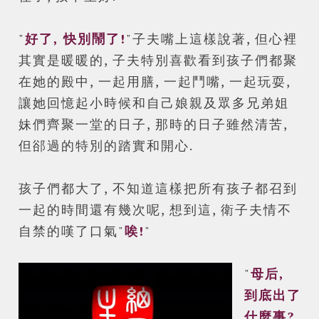
"
好了, 快別鬧了!
"子夫嘴上這樣說著, 但心裡
其實是暖暖的, 子夫特別喜歡看到孩子們都聚
在她的殿中, 一起用膳, 一起鬥嘴, 一起玩耍,
讓她回憶起小時候和自己娘親及眾多兄弟姐
妹們齊聚一堂的日子, 那時的日子雖然清苦,
但郤過的特別的踏實和開心.
孩子們都大了, 不知道這樣把所有孩子都召到
一起的時間還有幾次呢, 想到這, 衛子夫情不
自禁的嘆了口氣"
唉!
"
"
母后,
到底出了
什麼事?