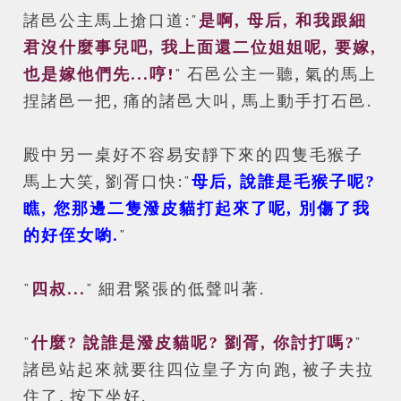
諸邑公主馬上搶口道:"
是啊, 母后, 和我跟細
君沒什麼事兒吧, 我上面還二位姐姐呢, 要嫁,
也是嫁他們先...哼!
" 石邑公主一聽, 氣的馬上
捏諸邑一把, 痛的諸邑大叫, 馬上動手打石邑.
殿中另一桌好不容易安靜下來的四隻毛猴子
馬上大笑, 劉胥口快:"
母后, 說誰是毛猴子呢?
瞧, 您那邊二隻潑皮貓打起來了呢, 別傷了我
的好侄女喲.
"
"
四叔...
" 細君緊張的低聲叫著.
"
什麼? 說誰是
潑皮貓呢? 劉胥, 你討打嗎?
"
諸邑站起來就要往四位皇子方向跑, 被子夫拉
住了, 按下坐好.