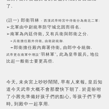
了.
(註一) 郎衛羽林
- 西漢
武
帝時宮中侍衛分為南北二軍:
➢北軍由中尉統率防守城北因而得名.
➢南軍為內廷侍衛, 又有兵衛與郎衛之分.
➛兵衛擔任殿外侍衛, 由衛尉統御.
➛郎衛擔任殿內廊署侍衛, 由郎中令統御.
羽林軍", 此為皇帝親兵, 地位
武
帝更在南軍中增設"
比起一般衛士要更高些.
今天, 未央宮上吵吵鬧鬧, 早有人來報, 皇后知
道今天
武
帝大概不會那麼快下朝了. 於是吩咐
了小茜先準備好孩子們的點心, 等孩子們下學
時, 到殿中一起享用.