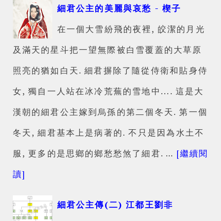
細君公主的美麗與哀愁 - 楔子
在一個大雪紛飛的夜裡, 皎潔的月光
及滿天的星斗把一望無際被白雪覆蓋的大草原
照亮的猶如白天. 細君摒除了隨從侍衛和貼身侍
女, 獨自一人站在冰冷荒蕪的雪地中.... 這是大
漢朝的細君公主嫁到烏孫的第二個冬天. 第一個
冬天, 細君基本上是病著的. 不只是因為水土不
服, 更多的是思鄉的鄉愁愁煞了細君. …
[繼續閱
讀]
細君公主傳(二) 江都王劉非