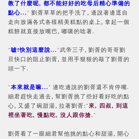
教了什麼呢, 都不能好好的吃母后精心準備的
點心...
" 劉胥草草的把手洗了, 邊說著邊逕自
走向放滿各式各樣精美糕點的桌上, 拿起一個
糕餅就直接放嘴巴, 嘟嚷的唸著.
"
嘘!快別這麼說...
"
武
帝三子, 劉胥的哥哥劉
旦快口的阻止劉胥, 並用手狠狠的敲了劉胥的
頭一下.
"
本來就是嘛...
" 邊吃邊說的劉胥還不肯停嘴.
細君趕快走過去, 幫劉胥挑了些好看好吃的點
心, 又盛了碗甜湯, 拉著劉胥:"
來, 四叔, 到這
裡坐著吃, 慢點吃, 沒人跟你搶.
"
劉胥看了一眼細君幫他挑的點心和甜湯, 開心