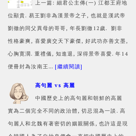
上一篇: 細君公主傳(一) 江都王府地
位顯貴. 易王劉非為漢景帝之子, 也就是漢武帝
劉徹的同父異母的哥哥, 年長劉徹12歲. 劉非
性格豪爽, 喜愛廣交天下豪傑, 好武功亦善文墨,
心胸寛濶. 重禮儀, 知進退, 深得景帝喜愛. 年14
便冊封為汝南王…
[繼續閱讀]
高句麗 vs 高麗
中國歷史上的高句麗和朝鮮的高麗
實為二個完全不同的政治體, 切忌混為一談. 高
句麗人和北魏有著密切的姻親關係, 也許這是現