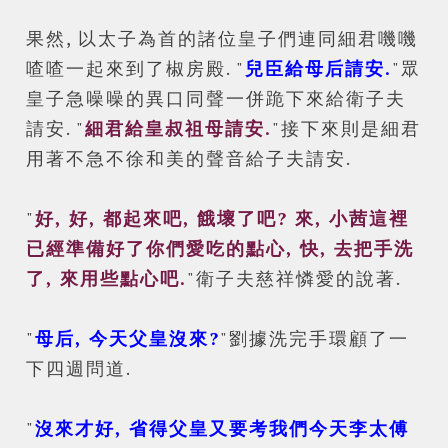
果然, 以太子為首的諸位皇子們連同細君嘰嘰
喳喳一起來到了椒房殿. "
兒臣給母后請安.
"眾
皇子急噪噪的異口同聲一併跪下來給衛子夫
請安. "
細君給皇叔祖母請安.
"接下來則是細君
用著不急不徐和美的聲音給子夫請安.
"
好, 好, 都起來吧, 餓壞了吧? 來, 小茜這裡
已經準備好了你們愛吃的點心, 快, 去把手洗
了, 來用些點心吧.
"衛子夫慈祥憐愛的說著.
"
母后, 今天父皇沒來?
"劉據洗完手環顧了一
下四週問道.
"
沒來才好, 省得父皇又要考我們今天李太傅