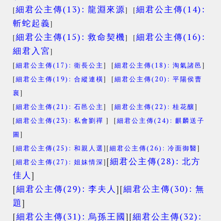
細君公主傳(13): 龍淵來源
細君公主傳(14):
[
] [
斬蛇起義
]
細君公主傳(15): 救命契機
細君公主傳(16):
[
] [
細君入宮
]
[
細君公主傳(17): 衛長公主
] [
細君公主傳(18): 淘氣諸邑
]
[
細君公主傳(19): 合縱連橫
] [
細君公主傳(20): 平陽侯曹
襄
]
[
細君公主傳(21): 石邑公主
] [
細君公主傳(22): 桂花釀
]
[
細君公主傳(23): 私會劉禪
] [
細君公主傳(24): 麒麟送子
圖
]
[
細君公主傳(25): 和親人選
][
細君公主傳(26): 冷面御醫
]
[
細君公主傳(28): 北方
[
細君公主傳(27): 姐妹情深
]
佳人
]
[
細君公主傳(29): 李夫人
][
細君公主傳(30): 無
題
]
[
細君公主傳(31): 烏孫王國
][
細君公主傳(32):