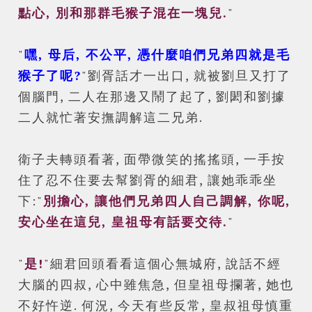
點心, 別和那群毛猴子混在一塊兒.
"
"
嘿, 母后, 不公平, 憑什麼咱們兄弟四就是毛
猴子了呢?
"劉胥話才一出口, 就被劉旦又打了
個腦門, 二人在那邊又鬧了起了, 劉閎和劉據
二人就忙著安撫調解這二兄弟.
衛子夫轉頭看著, 面帶微笑的搖搖頭, 一手按
住了忍不住要去幫劉胥的細君, 讓她乖乖坐
下:"
別擔心, 讓他們兄弟四人自己調解, 你呢,
安心坐在這兒, 皇祖母有話要交待.
"
"
是!
"細君回頭看看這個心無城府, 說話不經
大腦的四叔, 心中雖焦急, 但皇祖母攔著, 她也
不好忤逆. 何況, 今天有些反常, 皇叔祖母慎重