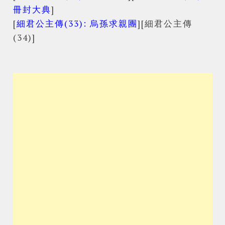
冊封大典
]
[
細君公主傳(33): 烏孫求親團
][細君公主傳
(34)]