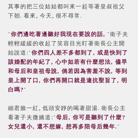
其事的把三位姑姑都叫來一起等著皇叔祖父
下朝. 看來, 今天, 很不尋常.
"
你們邊吃著
邊聽好我現在要說的話,
"衛子夫
輕輕緩緩的收起了笑容目光盯著衛長公主開
始說道:"
你們四人差不多都到了, 或是快到了
該婚配的年紀了, 心中如若有什麼想法, 儘早
和母后和皇祖母說, 倘若因為害羞不說, 等到
皇上開了口, 你們再開口就是違抗聖旨了, 明
白嗎?
"
細君臉一紅, 低頭安靜的喝著甜湯. 衛長公主
看著子夫撒嬌道:"
母后, 你可是聽到了什麼?
女兒還小, 還不想嫁, 想再多陪母后幾年.
"