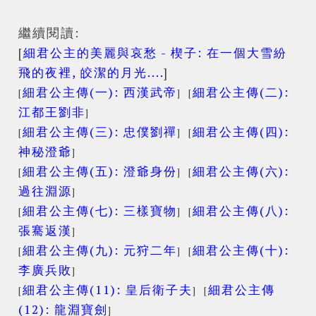
繼續閱讀:
[
細君公主的美麗與哀愁 - 楔子: 在一個大雪紛
飛的夜裡, 皎潔的月光....
]
細君公主傳(一): 西漢武帝
細君公主傳(二):
[
] [
江都王劉非
]
細君公主傳(三): 忠僕劉禪
細君公主傳(四):
[
] [
神秘澄爺
]
細君公主傳(五): 澄爺身份
細君公主傳(六):
[
] [
過往淵源
]
細君公主傳(七): 三樣寶物
細君公主傳(八):
[
] [
張騫返漢
]
細君公主傳(九): 元狩二年
細君公主傳(十):
[
] [
李廣兵敗
]
細君公主傳(11): 皇后衛子夫
細君公主傳
[
] [
(12): 龍淵寶劍
]