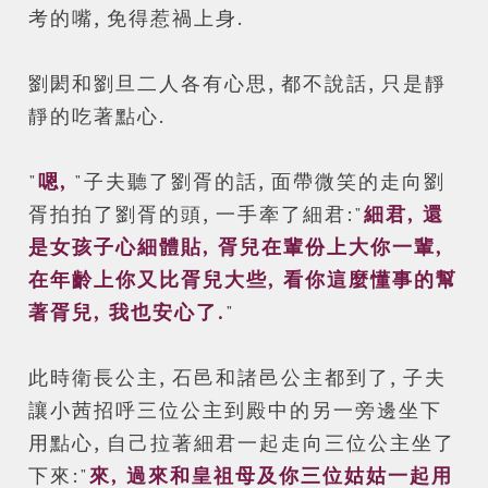
Powered by
Helplogger
考的嘴, 免得惹禍上身.
劉閎和劉旦二人各有心思, 都不說話, 只是靜
靜的吃著點心.
"
嗯,
"子夫聽了劉胥的話, 面帶微笑的走向劉
胥拍拍了劉胥的頭, 一手牽了細君:"
細君, 還
是女孩子心細體貼, 胥兒在輩份上大你一
輩,
在年齡上你又比胥兒大些, 看你這麼懂事的幫
著胥兒, 我也安心了.
"
此時衛長公主, 石邑和諸邑公主都到了, 子夫
讓小茜招呼三位公主到殿中的另一旁邊坐下
用點心, 自己拉著細君一起走向三位公主坐了
下來:"
來, 過來和皇祖母及你三位姑姑一起用