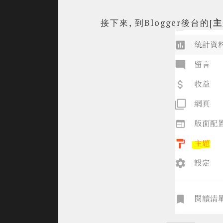
接下來, 到Blogger後台的[
主