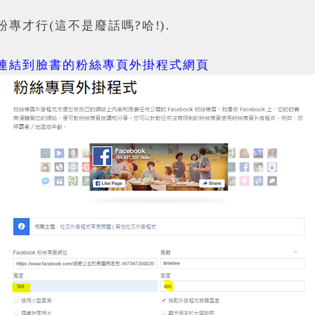
專才行(這不是廢話嗎?哈!).
連結到臉書的粉絲專頁外掛程式網頁