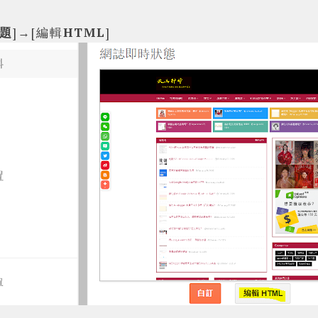
題
]→[編輯
HTML
]