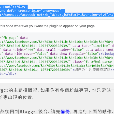
gger的主題模版裡. 如果你有多個粉絲專頁, 也只需貼一
粉專出現的位置.
 然後回到Blogger後台. 請
先
備份
, 再進行下面的動作.