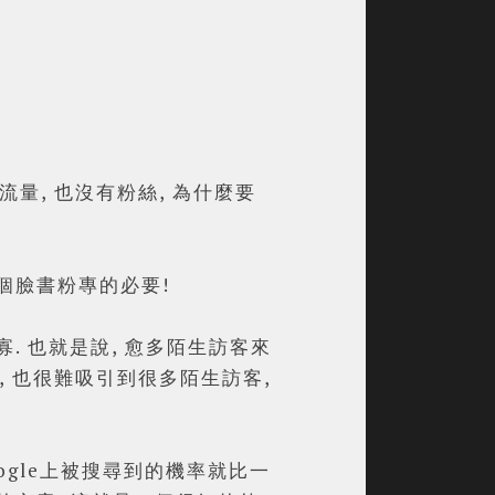
量, 也沒有粉絲, 為什麼要
個臉書粉專的必要!
. 也就是說, 愈多陌生訪客來
, 也很難吸引到很多陌生訪客,
ogle上被搜尋到的機率就比一