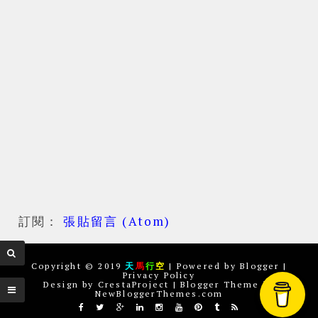
訂閱：
張貼留言 (Atom)
Copyright © 2019
天
馬
行
空
| Powered by
Blogger
|
Privacy Policy
Design by
CrestaProject
| Blogger Theme by
NewBloggerThemes.com