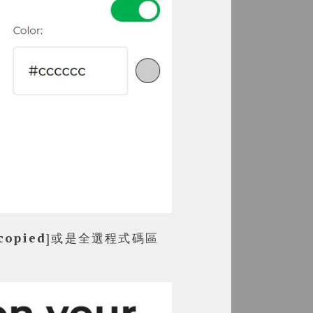
copied
]或是全選程式碼區