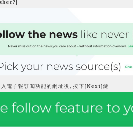
sher?
]
入電子報訂閱功能的網址後, 按下[
Next
]鍵