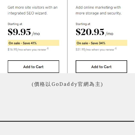
(價格以GoDaddy官網為主)