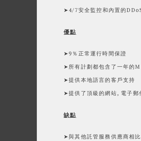
➤4/7安全監控和內置的DD
優點
➤9％正常運行時間保證
➤所有計劃都包含了一年的MS O
➤提供本地語言的客戶支持
➤提供了頂級的網站, 電子
缺點
➤與其他託管服務供應商相比較