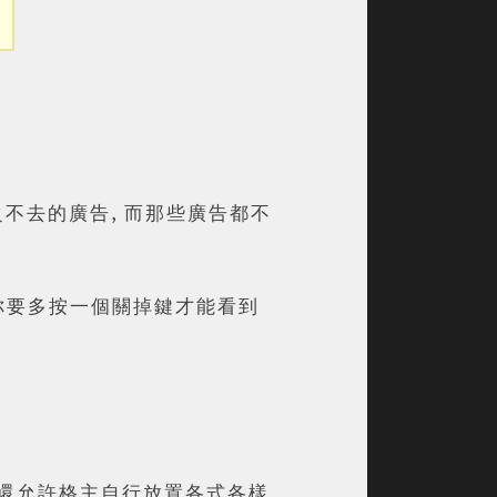
之不去的廣告, 而那些廣告都不
 逼你要多按一個關掉鍵才能看到
時, 還允許格主自行放置各式各樣