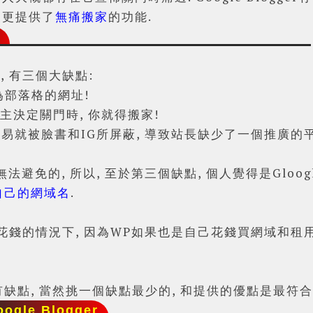
, 更提供了
無痛搬家
的功能.
 有三個大缺點:
為部落格的網址!
宿主決定關門時, 你就得搬家!
址很容易就被臉書和IG所屏蔽, 導致站長
缺少了一個推廣的平
法避免的, 所以, 至於第三個
缺點, 個人覺得是Gloogl
自己的網域名
.
錢的情況下, 因為WP如果也是自己花錢買網域和租用ho
都有缺點, 當然挑一個缺點最少的, 和提供的優點是最符
oogle Blogger