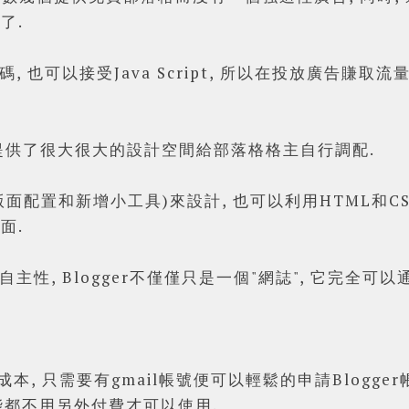
了.
碼, 也可以接受Java Script, 所以在投放廣告賺取流量金
它提供了很大很大的設計空間給部落格格主自行調配.
(版面配置和新增小工具)來設計, 也可以利用HTML和
面.
自主性, Blogger不僅僅只是一個"網誌", 它完全可以
全零成本, 只需要有gmail帳號便可以輕鬆的申請Blogger帳
功能都不用另外付費才可以使用.