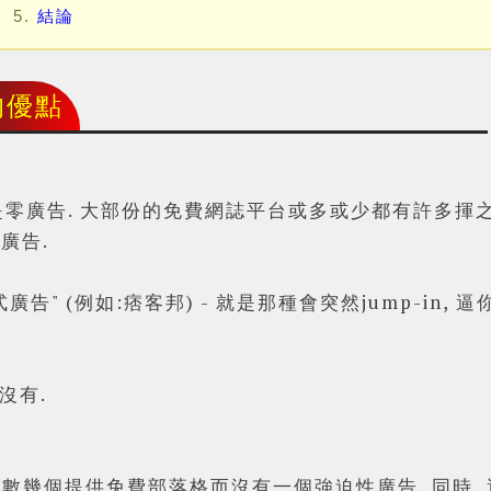
結論
 的優點
一便是零廣告. 大部份的免費網誌平台或多或少都有許多揮
廣告.
告" (例如:痞客邦) - 就是那種會突然jump-in,
Powered by
Helplogger
沒有.
應該算是少數幾個提供免費部落格而沒有一個強迫性廣告, 同