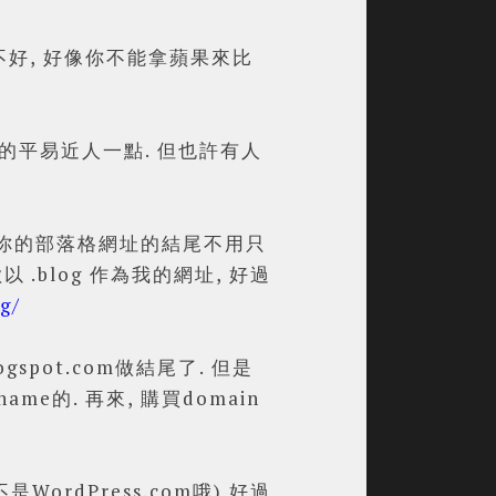
誰比較不好, 好像你不能拿蘋果來比
要更加的平易近人一點. 但也許有人
以讓你的部落格網址的結尾不用只
是喜歡以 .blog 作為我的網址, 好過
g/
ogspot.com做結尾了.
但是
me的. 再來, 購買domain
ordPress.com哦) 好過