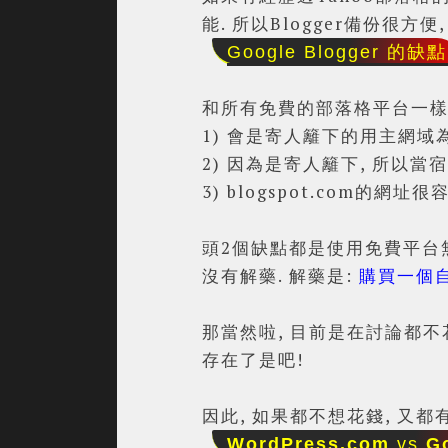
能. 所以Blogger備份很方便
Google Blogger 的缺點
和所有免費的部落格平台一樣,
1) 會是寄人籬下的用主網域
2) 因為是寄人籬下, 所以當
3)
blogspot.com的網
頭2個缺點都是使用免費平台無
沒有解藥. 解藥是:
購買一個
那當然啦, 目前是在討論都不花
存在了是吧!
因此, 如果都不想花錢, 又
WordPress.com
vs
G