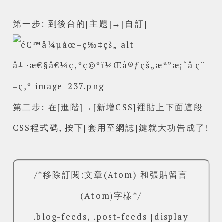
第一步: 到後台的[主題]→[自訂]
第二步: 在[進階]
→[新增CSS]裡貼上下面這段
CSS程式碼, 按下[套用至網誌]鍵就大功告成了!
/*移除訂閱:文章(Atom) 和張貼留言
(Atom)字樣*/
.blog-feeds, .post-feeds {display