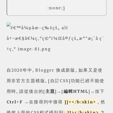
:none;}
自2020年中, Blogger 換成新版, 如果又是使
用非官方主題模版, [自訂CSS]功能已經不能使
用時, 請從後台的[
主題
]→[
編輯HTML
]→按下
Ctrl+F
→在搜尋列中搜尋
]]></b:skin>
, 然
後把上面的CSS程式碼貼到:
]]></b:skin>
之