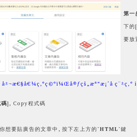
第一
下的
要放
式碼
], Copy程式碼
, 到你想要貼廣告的文章中, 按下左上方的"
HTML
"鍵