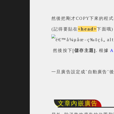
然後把剛才COPY下來的程式
(記得要貼在
<head>
下面哦)
然後按下[
儲存主題]
. 根據
A
一旦廣告設定成"自動廣告"後
文章內嵌廣告