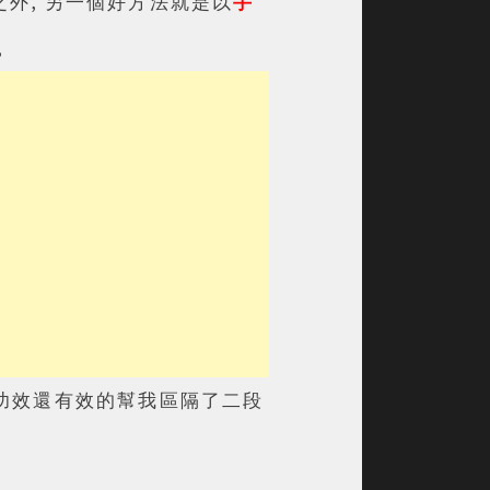
益之外, 另一個好方法就是
以
手
,
功效還有效的幫我區隔了二段