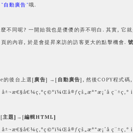
為
"自動廣告"
哦.
麼不同呢? 一開始我也是儍儍的弄不明白. 其實, 
頁的內容, 於是會提昇來訪的訪客更大的點擊機會.
nse的後台上選[
廣告
] →[
自動廣告
], 然後COPY程式碼
Powered by
Helplogger
[
主題]
→[
編輯HTML]