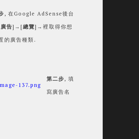
步
, 在Google AdSense後台
[
廣告
]→[
總覽
]
→
裡取得你想
置的廣告種類.
第二步
, 填
寫廣告名