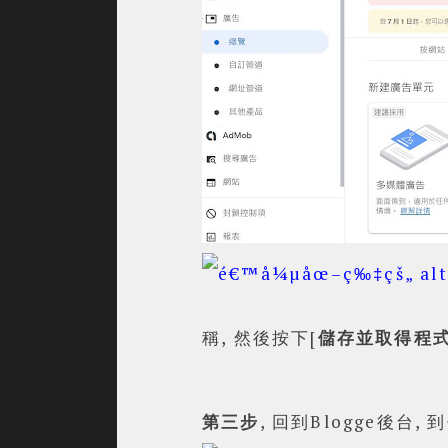
稱, 然後按下[
儲存並取得程
第三步
, 回到Blogge後台