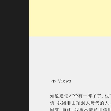
Views
知道這個APP有一陣子了, 
價. 我雖非山頂洞人時代的人
回來. 自此, 我很不情願用信