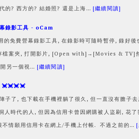
代的? 西方的? 結婚照? 還是上海…
[繼續閱讀]
錄影工具 - oCam
用的免費營幕錄影工具, 在錄影時可隨時暫停, 錄好後
檔案夾, 打開影片, [Open with]→[Movies & 
時會打開另一個視…
[繼續閱讀]
💓💓💓💓
陣子了, 也下載在手機裡躺了很久, 但一直沒有膽子去用
頂洞人時代的人, 但因為信用卡曾因網購被人盜刷, 花
我很不情願用信用卡在網上/手機上付帳. 不過之前的…