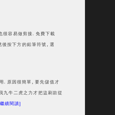
也很容易做剪接. 免費下載
TV]然後按下方的鉛筆符號, 選
. 原因很簡單, 要先儲值才
了我九牛二虎之力才把盜刷款從
[繼續閱讀]