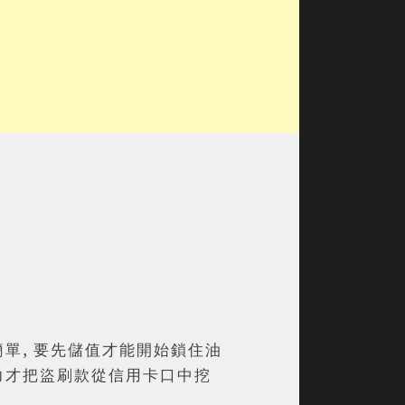
簡單, 要先儲值才能開始鎖住油
之力才把盜刷款從信用卡口中挖