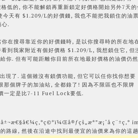
價格低的, 你不能解鎖再重新鎖定好價格開始另外7天的
 縱使今天有 $1.209/L的好價錢, 我也不能把我鎖住
顆心.
以當你在搜尋靠近你的好價錢時, 是以你搜尋時的所在地
看到我家附近有個好價格 $1.209/L, 我想鎖住它, 
給你. 但有可能距離你目前所在地最好價格的油價仍然
就出現了. 這個雖沒有鎖價功能, 但它可以任你找你想要
限那個牌子的加油站, 全都錄了! 因為不限區也不限牌
定是比7-11 Fuel Lock要低.
Powered by
Helplogger
的路線, 然後在沿途中找到最便宜的油價來為你的這趟