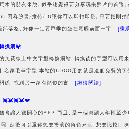
水的朋友來說, 似乎總覺得要分享玩樂照片的首選, 想
tagram. 因為臉書/推特/IG讓你可以即拍即發, 只要
果是部落格, 好像一定要乖乖的坐在電腦前面一字…
[繼
轉換網站
免費線上中文字型轉換網站. 轉換後的字型可以用來做l
錄索引 名家毛筆字型 本站的LOGO用的就是這個免費的
關係, 找到另一家有類似的書…
[繼續閱讀]
💓💓💓💓💔
會讓人很開心的APP. 而且, 是一個會讓人年輕至少15
. 然後可以選你想要扮演的角色來玩. 想要比較口味