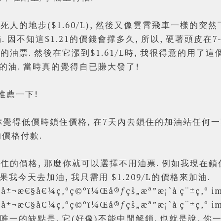
人的地步($1.60/L), 然後又像雲霄飛車一樣的突然
加滿. 因不知這$1.21的價錢會撑多久, 所以, 硬著頭皮在7-
0元的油票. 然後在它漲到$1.61/L時, 我很得意的用了這
公升的油. 當時真的覺得自已賺大發了!
想推薦一下!
你覺得低價時鎖住價格, 在7天內去
鎖住的加油站
任何一
的價格付款.
價格, 那麼你就可以選擇不用油票. 例如我現在鎖住的價
如果我今天去加油, 我只需用 $1.209/L的價格來加油.
但唯一的缺點是, 它(好像)不能中間解鎖. 也就是說, 