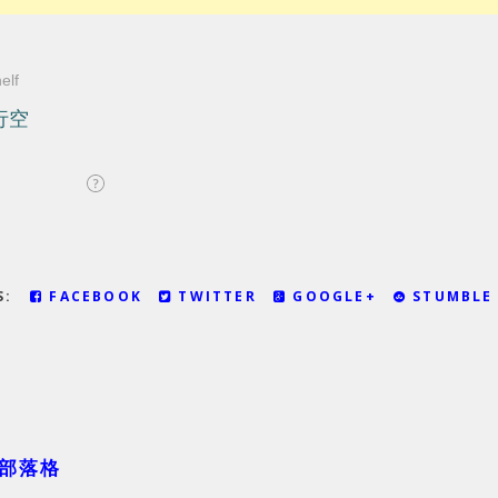
IS:
FACEBOOK
TWITTER
GOOGLE+
STUMBLE
部落格