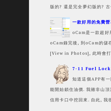
版的? 還是完全夢幻版的? 古
一款好用的免費營幕
oCam是一款超好
oCam錄完後, 到oCam的儲存
[View in Photos], 此
7-11 Fuel Lock 
知道這個APP有一
能開始鎖住油價. 我雖非山
信用卡口中挖回來. 自此, 