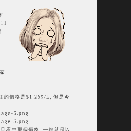
下
11
個
家
格是$1.269/L, 但是今
你一旦看中那個價格, 一鎖就是以