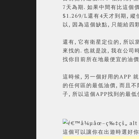
7天為期. 如果中間有比這個
$1.269/L還有4天才到期,
以, 因為這個缺點, 只能給四
還有, 它有衛星定位的, 所
來找的. 也就是說, 我在公司時
找你目前所在地最便宜的油價
這時候, 另一個好用的APP 
的任何區的最低油價, 而且不
子, 所以這個APP找到的最低價一
這個可以讓你在出遊時選好你