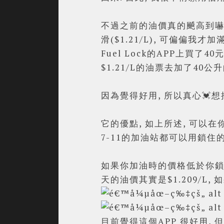
不過之前的油價真的飇高到嚇死
滑($1.21/L), 可偏偏我才
Fuel Lock的APP上買了4
$1.21/L的油票去加了40
因為覺得好用, 所以真心💓
它的優點, 如上所述, 可以在
7-11的加油站都可以用鎖住
如果你加油時的價格低於你鎖住的
天的油價其實是$1.209/L, 
目前覺得這個APP 很好用, 