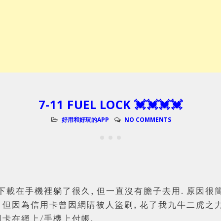
7-11 FUEL LOCK 💓💓💓💓
好用和好玩的APP
NO COMMENTS
也下載在手機裡躺了很久, 但一直沒有膽子去用. 原因很
, 但因為信用卡曾因網購被人盜刷, 花了我九牛二虎
用卡在網上/手機上付帳.