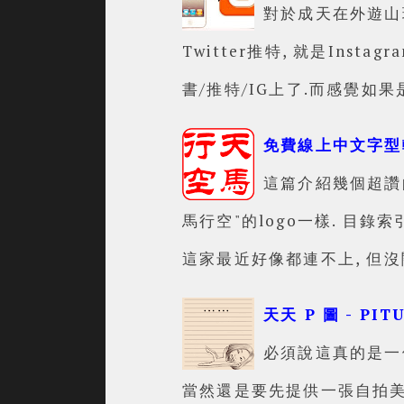
對於成天在外遊山玩
Twitter推特, 就是Ins
書/推特/IG上了.而感覺如
免費線上中文字型
這篇介紹幾個超讚的
馬行空"的logo一樣. 目
這家最近好像都連不上, 但沒
天天 P 圖 - PITU 
必須說這真的是一個
當然還是要先提供一張自拍美照