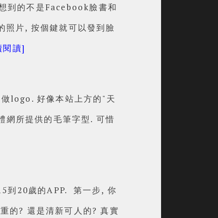
到的不是Facebook臉書和
把剛拍的照片, 按個鍵就可以發到臉
續閱讀]
ogo. 好像本站上方的"天
字體網所提供的毛筆字型. 可惜
到20歲的APP. 第一步, 你
重的? 還是清新可人的? 真實