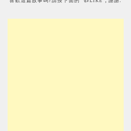
喜歡這篇故事嗎?請按下面的 "👍LIKE", 謝謝.