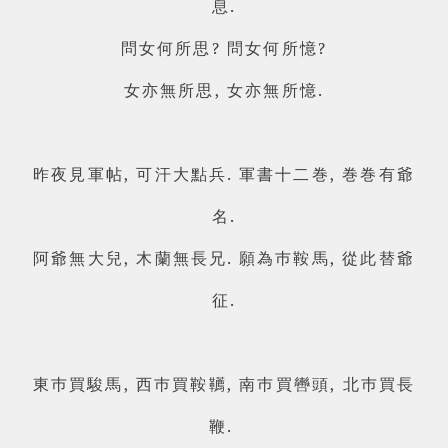
息.
問女何所思? 問女何所憶?
女亦無所思, 女亦無所憶.
昨夜見軍帖, 可汗大點兵. 軍書十二巻, 巻巻有爺
名.
阿爺無大兒, 木蘭無長兄. 願為巿鞍馬, 從此替爺
征.
東巿買駿馬, 西巿買鞍韉, 南巿買轡頭, 北巿買長
鞭.