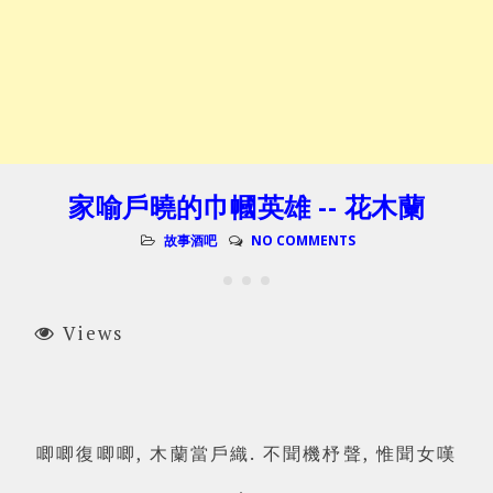
家喻戶曉的巾幗英雄 -- 花木蘭
故事酒吧
NO COMMENTS
Views
唧唧復唧唧, 木蘭當戶織. 不聞機杼聲, 惟聞女嘆