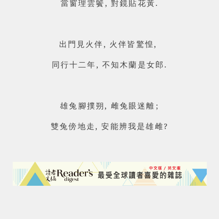
當窗理雲鬢, 對鏡貼花黃.
出門見火伴, 火伴皆驚惶,
同行十二年, 不知木蘭是女郎.
雄兔腳撲朔, 雌
兔眼迷離;
雙兔傍地走, 安能辨我是雄雌?