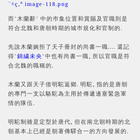
而"木蘭辭" 中的巿集位置和賞賜及官職則是
符合北魏和唐朝時期的城巿規化和官制的.
先說木蘭婉拒了天子冊封的尚書一職.... 還記
得"
錦繍未央
"中也有尚書一職, 所以官職是符
合北魏的職稱的.
木蘭又跟天子借明駝返鄉. 明駝, 指的是唐朝
的專門一支以駱駝為主用於傳遞
邊塞緊急
軍
情的隊伍.
明駝制雖是定型於唐代, 但在南北朝時期的北
朝基本上已經是朝著傳驛合一的方向發展的.