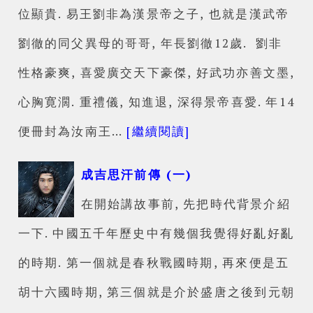
位顯貴. 易王劉非為漢景帝之子, 也就是漢武帝
劉徹的同父異母的哥哥, 年長劉徹12歲. 劉非
性格豪爽, 喜愛廣交天下豪傑, 好武功亦善文墨,
心胸寛濶. 重禮儀, 知進退, 深得景帝喜愛. 年14
便冊封為汝南王…
[繼續閱讀]
成吉思汗前傳 (一)
在開始講故事前, 先把時代背景介紹
一下. 中國五千年歷史中有幾個我覺得好亂好亂
的時期. 第一個就是春秋戰國時期, 再來便是五
胡十六國時期, 第三個就是介於盛唐之後到元朝