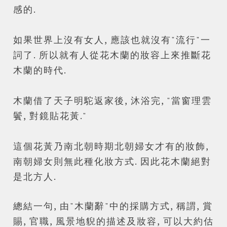
感的.
如果世界上沒有女人, 應該也就沒有"流行"一
詞了. 所以就有人從花木蘭的妝容上來推斷花
木蘭的時代.
木蘭借了天子明駝返家後, 沐浴完, "當窗理雲
鬢, 對鏡貼花黃."
這個花黃乃南北朝時期北朝婦女才有的妝飾,
南朝婦女則無此種化妝方式. 因此花木蘭絕對
是北方人.
總結一句, 由"木蘭辭"中的採購方式, 稱謂, 賞
賜, 官職, 風景地貎的描述及妝容, 可以大約估