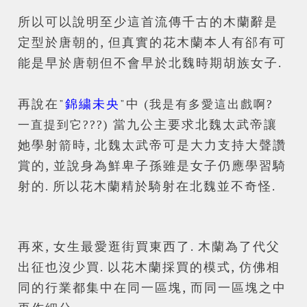
所以可以說明至少這首流傳千古的木蘭辭是
定型於唐朝的, 但真實的花木蘭本人有郤有可
能是早於唐朝但不會早於北魏時期胡族女子.
Powered by
Helplogger
再說在
"
錦繍未央
"中
(我是有多愛這出戲啊?
當九公主要求北魏太
武帝讓
一直提到它???)
她學射箭時,
北魏太
武帝可是大力支持大聲讚
賞的, 並說身為鮮卑子孫雖是女子仍應學習騎
射的. 所以花木蘭精於騎射在北魏並不奇怪.
再來, 女生最愛逛街買東西了. 木蘭為了代父
出征也沒少買. 以花木蘭採買的模式, 仿佛相
同的行業都集中在同一區塊, 而同一區塊之中