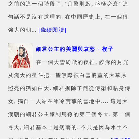
之前的這一個階段了. "月盈則虧, 盛極必衰" 這
句話不是沒有道理的. 在中國歷史上, 在一個很
強大的朝…
[繼續閱讀]
細君公主的美麗與哀愁 - 楔子
在一個大雪紛飛的夜裡, 皎潔的月光
及滿天的星斗把一望無際被白雪覆蓋的大草原
照亮的猶如白天. 細君摒除了隨從侍衛和貼身侍
女, 獨自一人站在冰冷荒蕪的雪地中.... 這是大
漢朝的細君公主嫁到烏孫的第二個冬天. 第一個
冬天, 細君基本上是病著的. 不只是因為水土不