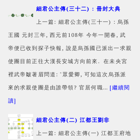
細君公主傳(三十二) : 冊封大典
上一篇: 細君公主傳(三十一) : 烏孫
王國 元封三年, 西元前108年 今年一開春, 武
帝便已收到探子快報, 說是烏孫國已派出一求親
使團目前正往大漢長安城方向前來. 在未央宮
裡武帝皺著眉問道: "眾愛卿, 可知這次烏孫派
來的求親使團是由誰帶領? 官居何職…
[繼續閱
讀]
細君公主傳(二) 江都王劉非
上一篇: 細君公主傳(一) 江都王府地