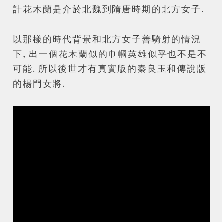
計花木蘭是介於北魏到隋唐時期的北方女子.
以那樣的時代背景和北方女子善騎射的情況
下, 出一個花木蘭似的巾幗英雄似乎也不是不
可能. 所以後世才有真實版的秦良玉和傳說版
的楊門女將.