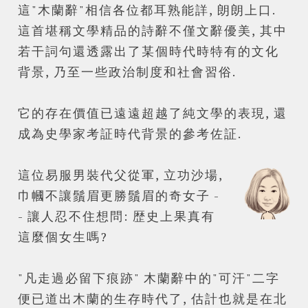
這"木蘭辭"相信各位都耳熟能詳, 朗朗上口.
這首堪稱文學精品的詩辭不僅文辭優美, 其中
若干詞句還透露出了某個時代時特有的文化
背景, 乃至一些政治制度和社會習俗.
它的存在價值已遠遠超越了純文學的表現, 還
成為史學家考証時代背景的參考佐証.
這位易服男裝代父從軍, 立功沙場,
巾幗不讓鬚眉更勝鬚眉的奇女子 -
- 讓人忍不住想問: 歴史上果真有
這麼個女生嗎?
"凡走過必留下痕跡" 木蘭辭中的"可汗"二字
便已道出木蘭的生存時代了, 估計也就是在北