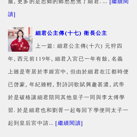
服, 更多的是思鄉的鄉愁愁煞了細君. …
[繼續閱
讀]
細君公主傳(十七) 衛長公主
上一篇: 細君公主傳(十六) 元狩四
年, 西元前119年, 細君入宮已一年有餘, 名義
上雖是寄居於李姬宮中, 但由於細君在江都時便
已啓蒙, 年紀雖輕, 對詩詞歌賦興趣甚濃, 武帝
於是破格讓細君陪同其他皇子一同與李太傅學
習. 於是細君也和劉胥一起每回下學便同太子一
起到皇后宮中請…
[繼續閱讀]