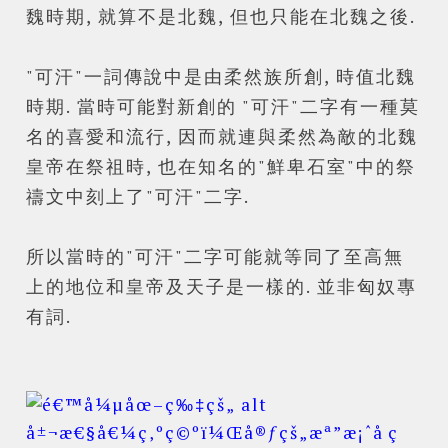
魏時期, 就算不是北魏, 但也只能在北魏之後.
"可汗"一詞傳說中是由柔然族所創, 時值北魏
時期. 當時可能對新創的 "可汗"二字有一種莫
名的喜愛和流行, 因而就連與柔然為敵的北魏
皇帝在祭祖時, 也在知名的"鮮卑石室"中的祭
禱文中刻上了"可汗"二字.
所以當時的"可汗"二字可能就等同了至高無
上的地位和皇帝及天子是一樣的. 並非匈奴專
有詞.