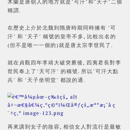
木蘭是唐朝人的地方就是"可汗"和"天子"二個
稱謂.
在歷史上介於北魏到隋唐時期同時擁有 "可
汗" 和 "天子" 稱號的皇帝不多, 比較出名的
(但不是唯一一個的)就是唐太宗李世民了.
就在貞觀四年李靖大破突厥後, 四夷君長對李
世民奉上了"天可汗" 的稱號. 所以"可汗大點
兵" 和 "天子坐明堂" 都說的通.
再來講到女子的妝容, 相信女人對流行是最敏