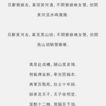
旦辭爺娘去, 暮宿黃河邊, 不聞爺娘喚女聲, 但聞
黃河流水鳴濺濺.
旦辭黃河去, 暮至黑山頭; 不聞爺娘喚女聲, 但聞
燕山胡騎聲啾啾.
萬里赴戎機, 關山度若飛.
朔氣傳金柝, 寒光照鐵衣.
將軍百戰死, 壯士十年歸.
歸來見天子, 天子坐明堂.
策勳十二轉, 賞賜百千強.