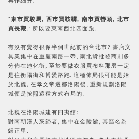
再作細分.
"
東巿買駿馬, 西巿買鞍韉, 南巿買轡頭, 北巿
買長鞭
." 所以要東南西北四面跑.
有沒有覺得很像半個世紀前的台北巿? 書店文
具業集中在重慶南路一帶, 南北貨批發商則多
分佈在廸化街, 至於要做衣服買布料那麼一定
是往衡陽街和博愛路跑. 這種佈局很可能是始
於北魏, 在孝文帝遷都洛陽後, 重新規劃洛陽
城便是按照這種方式布局的.
北魏在洛陽城建有四夷館:
對南朝漢人來歸者, 集中在金陵館, 其區名為
歸正里.