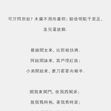
可汗問所欲? 木蘭不用尚書郎; 願借明駝千里足,
.
送兒還故鄉
爺娘聞女來, 出郭相扶將.
阿姐聞妹來, 當戶理紅妝;
小弟聞姐來, 磨刀霍霍向豬羊.
開我東閣門, 坐我西閣床;
脫我戰時袍, 著我舊時裳;