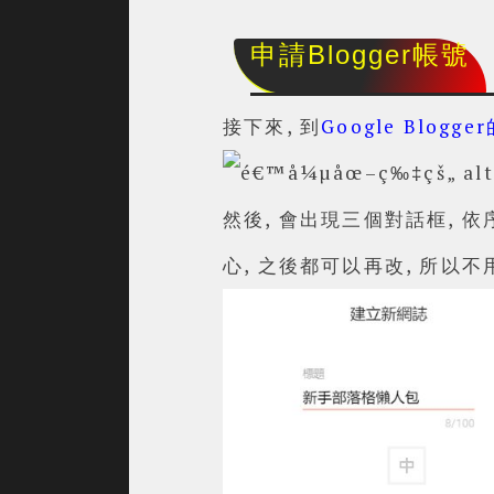
申請Blogger帳號
接下來, 到
Google Blogg
然後, 會出現三個對話框, 
心, 之後都可以再改, 所以不