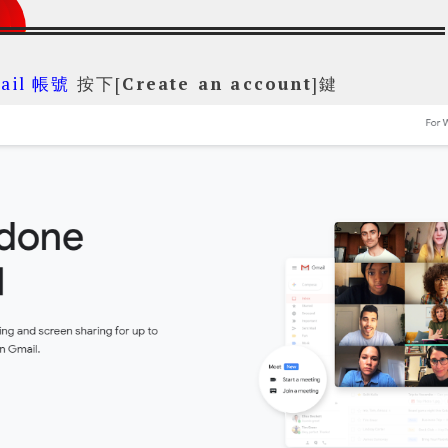
ail 帳號
按下[
Create an account
]鍵
Powered by
Helplogger