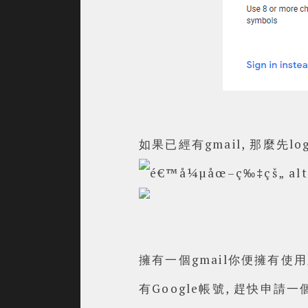
如果已經有gmail, 那麼先log
擁有一個gmail你便擁有使用眾多G
有Google帳號, 趕快申請一